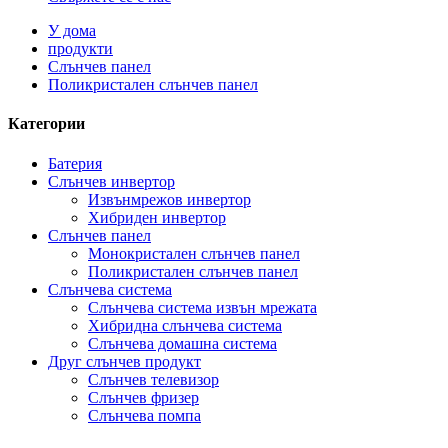
У дома
продукти
Слънчев панел
Поликристален слънчев панел
Категории
Батерия
Слънчев инвертор
Извънмрежов инвертор
Хибриден инвертор
Слънчев панел
Монокристален слънчев панел
Поликристален слънчев панел
Слънчева система
Слънчева система извън мрежата
Хибридна слънчева система
Слънчева домашна система
Друг слънчев продукт
Слънчев телевизор
Слънчев фризер
Слънчева помпа