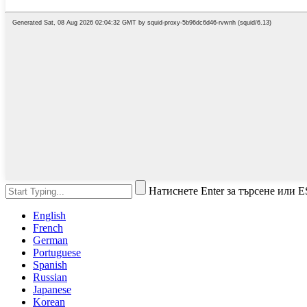
Натиснете Enter за търсене или E
English
French
German
Portuguese
Spanish
Russian
Japanese
Korean