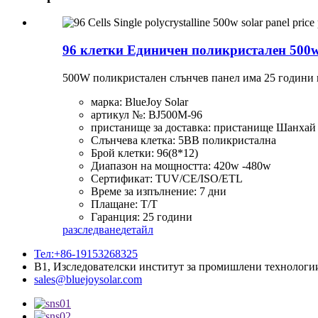
96 клетки Единичен поликристален 500w
500W поликристален слънчев панел има 25 години г
марка: BlueJoy Solar
артикул №: BJ500M-96
пристанище за доставка: пристанище Шанхай
Слънчева клетка: 5BB поликристална
Брой клетки: 96(8*12)
Диапазон на мощността: 420w -480w
Сертификат: TUV/CE/ISO/ETL
Време за изпълнение: 7 дни
Плащане: T/T
Гаранция: 25 години
разследване
детайл
Тел:+86-19153268325
B1, Изследователски институт за промишлени технологи
sales@bluejoysolar.com