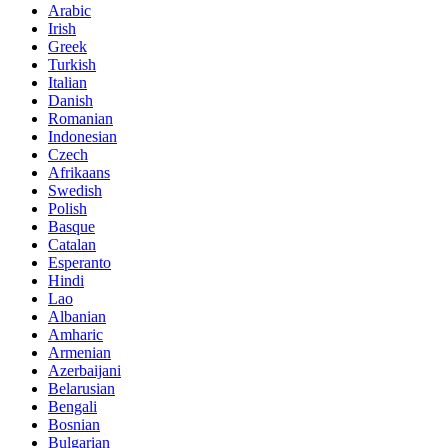
Arabic
Irish
Greek
Turkish
Italian
Danish
Romanian
Indonesian
Czech
Afrikaans
Swedish
Polish
Basque
Catalan
Esperanto
Hindi
Lao
Albanian
Amharic
Armenian
Azerbaijani
Belarusian
Bengali
Bosnian
Bulgarian