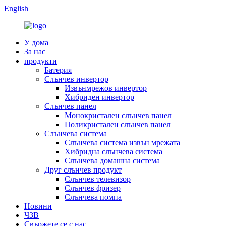
English
У дома
За нас
продукти
Батерия
Слънчев инвертор
Извънмрежов инвертор
Хибриден инвертор
Слънчев панел
Монокристален слънчев панел
Поликристален слънчев панел
Слънчева система
Слънчева система извън мрежата
Хибридна слънчева система
Слънчева домашна система
Друг слънчев продукт
Слънчев телевизор
Слънчев фризер
Слънчева помпа
Новини
ЧЗВ
Свържете се с нас