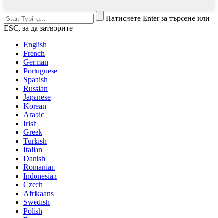
Натиснете Enter за търсене или
ESC, за да затворите
English
French
German
Portuguese
Spanish
Russian
Japanese
Korean
Arabic
Irish
Greek
Turkish
Italian
Danish
Romanian
Indonesian
Czech
Afrikaans
Swedish
Polish