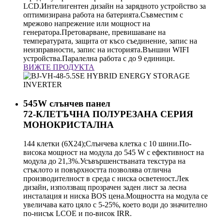
LCD.Интелигентен дизайн на зарядното устройство за
оптимизирана работа на батерията.Съвместим с
мрежово напрежение или мощност на
генератора.Претоварване, превишаване на
температурата, защита от късо съединение, запис на
неизправности, запис на историята.Външни WIFI
устройства.Паралелна работа с до 9 единици.
ВИЖТЕ ПРОДУКТА
545W слънчев панел
72-КЛЕТЪЧНА ПОЛУРЕЗАНА СЕРИЯ
МОНОКРИСТАЛНА
144 клетки (6X24);Слънчева клетка с 10 шини.По-
висока мощност на модула до 545 W с ефективност на
модула до 21,3%.Усъвършенстваната текстура на
стъклото и повърхността позволява отлична
производителност в среда с ниска осветеност.Лек
дизайн, използващ прозрачен заден лист за лесна
инсталация и ниска BOS цена.Мощността на модула се
увеличава като цяло с 5-25%, което води до значително
по-нисък LCOE и по-висок IRR.