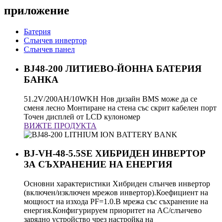
приложение
Батерия
Слънчев инвертор
Слънчев панел
BJ48-200 ЛИТИЕВО-ЙОННА БАТЕРИЯ
БАНКА
51.2V/200AH/10WKH Нов дизайн BMS може да се
сменя лесно Монтиране на стена със скрит кабелен порт
Точен дисплей от LCD кулономер
ВИЖТЕ ПРОДУКТА
BJ-VH-48-5.5SE ХИБРИДЕН ИНВЕРТОР
ЗА СЪХРАНЕНИЕ НА ЕНЕРГИЯ
Основни характеристики Хибриден слънчев инвертор
(включен/изключен мрежов инвертор).Коефициент на
мощност на изхода PF=1.0.В мрежа със съхранение на
енергия.Конфигурируем приоритет на AC/слънчево
зарядно устройство чрез настройка на