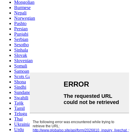
Mongolian
Burmese
Nepali
Norwegian
Pashto
Persian
Punjabi
Serbian
Sesotho
Sinhala
Slovak
Slovenian
Somali
Samoan
Scots Gaelic
Shona
Sindhi
Sundanese
Swahili
Tajik
Tamil
Telugu
Thai
Ukrainian
Urdu